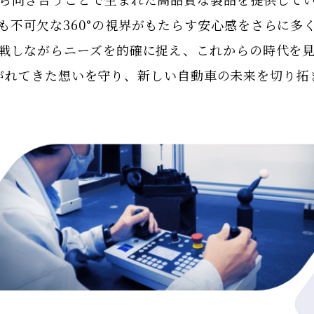
も不可欠な
360°の視界がもたらす安心感をさらに
多
戦しながら
ニーズを的確に捉え、
これからの時代を
がれてきた想いを守り、
新しい自動車の未来を切り拓