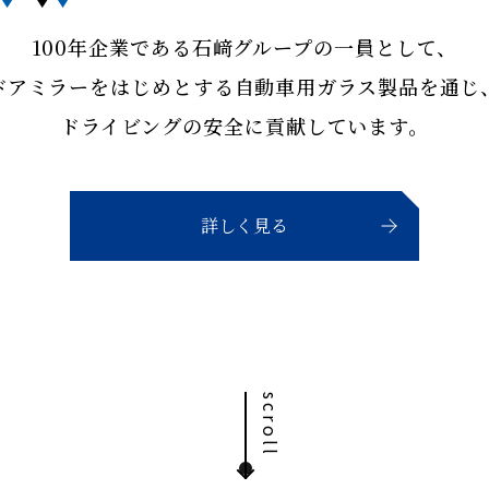
100年企業である石﨑グループの一員として、
ドアミラーをはじめとする
自動車用ガラス製品を通じ
ドライビングの安全に貢献しています。
詳しく見る
scroll