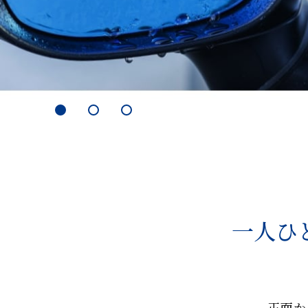
一人ひ
正面か