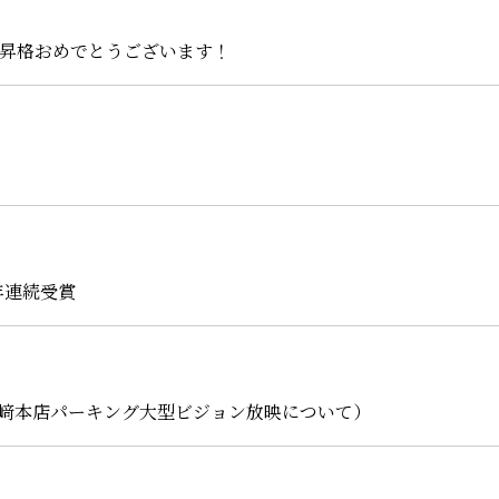
2昇格おめでとうございます！
年連続受賞
石﨑本店パーキング大型ビジョン放映について）